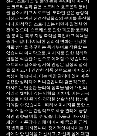
첫째, 스트레스 및 불안 완화 측면에서 마사지
는 코르티솔과 같은 스트레스 호르몬의 분비
를 감소시키고 세로토닌, 도파민 같은 긍정적
감정과 연관된 신경전달물질의 분비를 촉진합
니다.만성적인 스트레스는 비만과 밀접한 연
관이 있으며, 스트레스로 인한 과도한 코르티
솔 분비는 복부 지방 축적을 촉진하고 식욕을
증가시킵니다.이러한 심리적 변화는 건강한
생활 방식을 추구하는 동기부여로 작용할 수
있습니다.마지막으로, 마사지로 인한 심리적
안정은 식습관 개선으로 이어질 수 있습니다.
스트레스 감소와 정서적 안정은 감정적 섭식
을 줄이고, 더 건강한 식품 선택으로 이어질 가
능성이 높습니다. 이는 비만 관리에 있어 매우
중요한 심리적 메커니즘입니다.결론적으로,
마사지는 단순한 물리적 접촉을 넘어 개인의
심리적 웰빙에 깊은 영향을 미치며, 이는 궁극
적으로 비만 관리와 건강한 생활 방식 형성에
기여할 수 있습니다. 따라서 마사지를 통한 스
트레스 감소는 간접적으로 체중 관리에 긍정
적인 영향을 미칠 수 있습니다.둘째, 마사지는
개인의 자존감과 신체 이미지에 중요한 긍정
적 변화를 가져옵니다. 정기적인 마사지는 신
체에 대한 인식을 개선하고, 자신의 몸에 대한