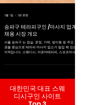
3월 1일
2분 분량
송파구 테라피구인 /마사지 업계
채용 시장 개요
서울 송파구 는 잠실, 문정, 가락, 방이동 등 주요 상
권을 중심으로 테라피·마사지 업소가 밀집 해 있는
지역입니다. 스웨디시, 아로마테라피, 스포츠마사
지, 림프드레나지, 테라피구인 발마사지 등 다양한
테라피 서비스가 제공되며, 고객 수요가 꾸준히 있
어 관리사 채용 기회도 많습니다. 송파구 테라피 업
계는 프리미엄 마사지샵, 1인 테라피 숍, 테라피구인
출장 마사지 서비스까지 여러 형태가 공존합니다.
특히 잠실·문정 등 상권은 직장인과 가족 고객층이
대한민국 대표 스웨
두터워 주말·저녁 시간대 수요가 높은 편입니다. 테
라피구인 송파구 구인구직 📍 오프라인 & 온라인 업