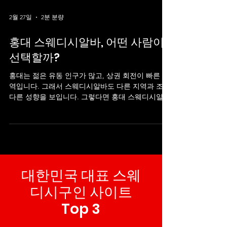
2월 27일
2분 분량
홍대 스웨디시알바, 어떤 사람이
선택할까?
홍대는 젊은 유동 인구가 많고, 상권 회전이 빠른 지
역입니다. 그래서 스웨디시알바도 다른 지역과 조금
다른 성향을 보입니다. 그렇다면 홍대 스웨디시알바
는 어떤 사람들이 선택할까요? 홍대 스웨디시알바
1️⃣ 대학생·휴학생 홍대는 대학가 상권 특성이 강해
20대 초중반 지원자 비율이 높은 편입니다. 주 2~3
회 단기 근무 시험 기간 스케줄 조정 방학 시즌 집중
근무 시간 조율이 비교적 자유로운 구조를 선호하는
경우가 많습니다. 홍대 스웨디시알바 홍대 스웨디시
대한민국 대표 스웨
알바 2️⃣ 직장인 투잡러 마포구 일대는 회사 밀집 지
역과 가깝기 때문에 퇴근 후 3~4시간만 근무하려는
디시구인 사이트
직장인도 지원합니다. 특징: 저녁 타임 위주 근무 예
약제 운영 선호 당일 정산 여부 확인 “짧은 시간 효