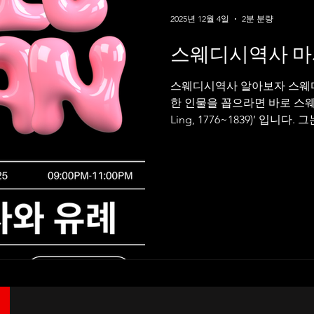
2025년 12월 4일
2분 분량
스웨디시역사 마
스웨디시역사 알아보자 스웨디
한 인물을 꼽으라면 바로 스웨덴의
Ling, 1776~1839)’ 입
연구한 학자로, 스웨디시구인
로 분석하고 이를 치료 목적에
음으로 공부하고 다니자 ✔ 링의
Gymnastics)”라는 운동·
을 이용한 마사지 연구 치료적
절 가동” 테크닉 개발 그리고
은 링의 운동요법 + 손기술 
습니다. 📌 2. 스웨디시 마
후학들이 그의 기법을 정식 체
전역으로 확산되었습니