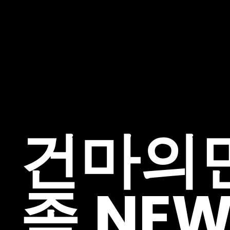
마사지구인 플랫
폼
건마의
족,NEW