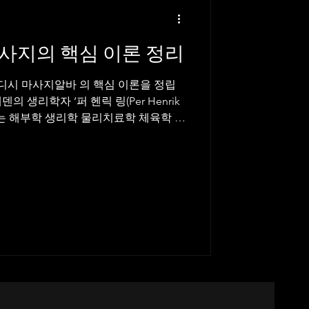
사지의 핵심 이론 정리
시 마사지알바 의 핵심 이론을 정립
 생리학자 ‘퍼 헨릭 링(Per Henrik
니다. 그는 해부학 생리학 물리치료학 체육학 을
 은 근육과 관절의 움직임을 과학적으
 접목 하려 했습니다. 스웨디시역사 처
 주요 공헌 “스웨덴 체조(Swedish
치료 시스템 창시 근육의 움직임(운동역학)
 목적을 가진 “근육 이완·순환 촉진·관
 여성알바 즉, 스웨디시 마사지의 근간
기반의 테라피 에서 출발했다고 볼 수 있
사지가 전 세계로 퍼진 이유 링의 제자들과
계로 발전시키면서, 19세기 후반 유럽