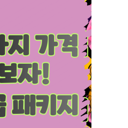
스파 & 테라피 중심 서비스 창타이&스웨디시 , VIP
타이 — 타이마사지샵 젠틀테라피 — 전신 마사지/
테라피 구동명 쾌유마사지 일산웨돔점 — 전신 마사
지 서비스 일산보건안마원 — 전통 ‘안마원’ 스타일
공간 일산 마사지 알바 ✔️ 기타 치료·관리 중심 우리
바디앤풋샵 — 스포츠 마사지 & 바디 케어 Syab —
피부/관리실 위주 공간 황실족도 — 발마사지 등 피
로 해소 전문 이런 업소들은 스트레스 해소와 휴식
중심 의 서비