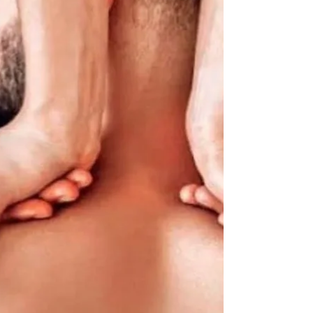
두피 케어 포함 코스(90~120분): 약 100,000~200,000
원 이상 . 예: 전신 + 얼굴/발 + 림프 마사지 등이 들
어간 90~120분 패키지.