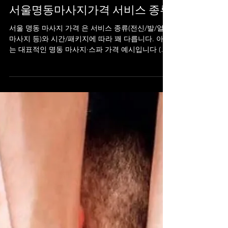
1월 21일
1분 분량
서울명동마사지가격 서비스 종류
서울 명동 마사지 가격 은 서비스 종류(전신/발/얼굴
마사지 등)와 시간/패키지에 따라 꽤 다릅니다. 아래
는 대표적인 명동 마사지·스파 가격 예시입니다 (서
울, 대한민국 기준): 서울명동마사지가격 서울명동
마사지가격 💆‍♂️ 서울명동마사지가격 기본 및 전신 마
사지 전신 마사지 60~70분: 약 70,000~110,000원대
정도부터 시작하는 코스가 많음. 일부 샵에서는 한
시간짜리 기본 마사지가 30,000~50,000원대 도 있음
(리뷰 기준). 마사지 + 발 & 등 케어 포함 60~90분 코
스는 80,000~150,000원 수준. 👣 발/족욕 마사지 발
마사지나 다리 케어 단독 옵션: 약 30,000~60,000원
수준이 보통. 💆‍♀️ 스파 & 고급 패키지 마사지 + 얼굴/