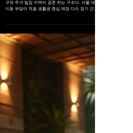
1월 8일
1분 분량
인천 스웨디시 알바를 선택한 이
유
인천 스웨디시 알바 은 송도·부평·구월동 등 유동 인
구와 주거 밀집 지역이 공존 하는 구조다. 서울 대비
이동 부담이 적음 생활권 중심 매장 다수 장기 근무
자 비율 높음 단기 수입 목적보다는 안정적인 근무
환경 을 기대하고 선택했다. 인천 스웨디시 매장 은
전반적으로 조용하고 관리 중심적인 분위기 가 많
다. 과도한 응대 요구 없음 관리 매뉴얼 명확 휴식 시
간 보장되는 편 인천 스웨디시 알바 특히 스웨디시
는 오일 테라피 중심 이라체력 소모가 적고, 근무 적
응이 비교적 빠른 편이다. 인천 스웨디시 알바 는 관
리 단가 + 지명 인센티브 구조 가 일반적이다. 기본
관리비 안정적 지명 증가 시 수입 상승 근무 시간 대
비 효율 괜찮음 경력이 쌓일수록단가 협의가 가능해