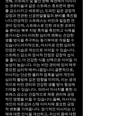
첫째, 스트레스 및 불안 완화 측면에서 마사지
는 코르티솔과 같은 스트레스 호르몬의 분비
를 감소시키고 세로토닌, 도파민 같은 긍정적
감정과 연관된 신경전달물질의 분비를 촉진합
니다.만성적인 스트레스는 비만과 밀접한 연
관이 있으며, 스트레스로 인한 과도한 코르티
솔 분비는 복부 지방 축적을 촉진하고 식욕을
증가시킵니다.이러한 심리적 변화는 건강한
생활 방식을 추구하는 동기부여로 작용할 수
있습니다.마지막으로, 마사지로 인한 심리적
안정은 식습관 개선으로 이어질 수 있습니다.
스트레스 감소와 정서적 안정은 감정적 섭식
을 줄이고, 더 건강한 식품 선택으로 이어질 가
능성이 높습니다. 이는 비만 관리에 있어 매우
중요한 심리적 메커니즘입니다.결론적으로,
마사지는 단순한 물리적 접촉을 넘어 개인의
심리적 웰빙에 깊은 영향을 미치며, 이는 궁극
적으로 비만 관리와 건강한 생활 방식 형성에
기여할 수 있습니다. 따라서 마사지를 통한 스
트레스 감소는 간접적으로 체중 관리에 긍정
적인 영향을 미칠 수 있습니다.둘째, 마사지는
개인의 자존감과 신체 이미지에 중요한 긍정
적 변화를 가져옵니다. 정기적인 마사지는 신
체에 대한 인식을 개선하고, 자신의 몸에 대한